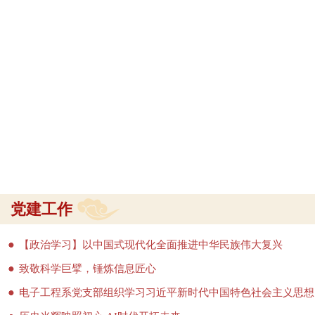
党建工作
【政治学习】以中国式现代化全面推进中华民族伟大复兴
致敬科学巨擘，锤炼信息匠心
电子工程系党支部组织学习习近平新时代中国特色社会主义思想（一