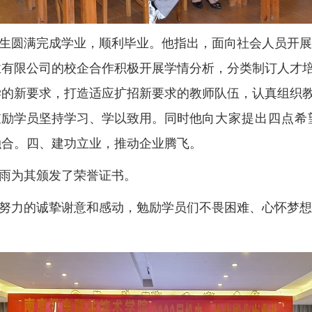
生
圆满完成学业，顺利毕业。
他
指出，面向社会人员开展
业有限公司的校企合作
积极开展学情分析，分类制订人才
学的新要求，打造适应扩招新要求的教师队伍，认真组织
鼓励学员坚持学习、学以致用。
同时
他
向大家提出四点希
融合。四、建功立业，推动企业腾飞。
雨
为
其
颁发了
荣誉
证书。
努力的诚挚谢意和感动，勉励学员们不畏困难、心怀梦想