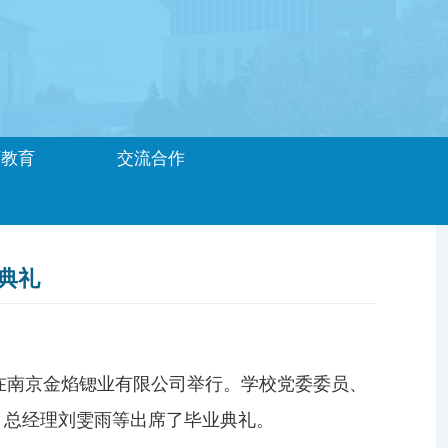
历教育
交流合作
典礼
在
南京金焰锶业
有限公司举行。
学校
党委委员
、
、总经理刘雯雨等
出席了毕业典礼。