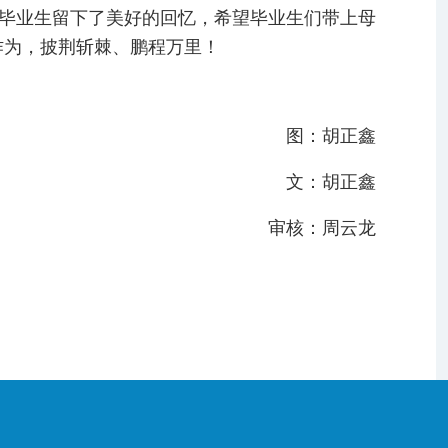
毕业生留下了美好的回忆，希望毕业生们带上母
作为，披荆斩棘、鹏程万里！
图：胡正鑫
文：胡正鑫
审核：周云龙