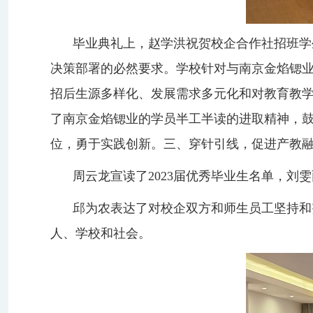
毕业典礼上，
赵学洪
祝贺
校企合作
社招班学
决策部署的必然要求。学校针对
与南京金焰锶
招后生源多样化、发展需求多元化和对教育教
了
南京金焰锶业的
学员
半
工
半
读的进取精神，
位，勇于实践创新。三、穿针引线，促进产教
周云龙
宣读了
20
23届优秀
毕业生名单，
刘雯
邱为农
表达了对校企双方和师生员工坚持和
人、学校和社会
。