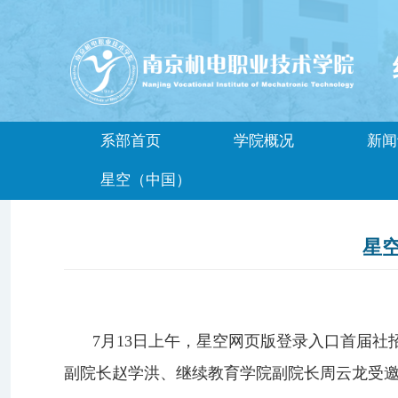
系部首页
学院概况
新闻
星空（中国）
星
7
月
13
日
上
午，
星空网页版登录入口
首届社
副院长
赵学洪
、
继续教育学院副院长周云龙
受