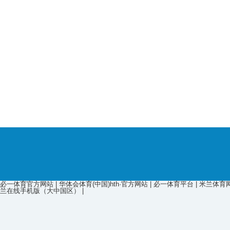
必一体育官方网站
|
华体会体育(中国)hth·官方网站
|
必一体育平台
|
米兰体育
兰在线手机版（大中国区）
|