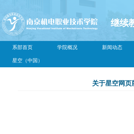
继续
系部首页
学院概况
新闻动态
星空（中国）
关于星空网页