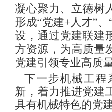
凝心聚力、立德树
形成“党建+人才”、
设，通过党建联建
方资源，为高质量
党建引领专业高质
下一步机械工程
新，着力推进党建
具有机械特色的党