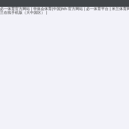
必一体育官方网站
|
华体会体育(中国)hth·官方网站
|
必一体育平台
|
米兰体育
兰在线手机版（大中国区）
|