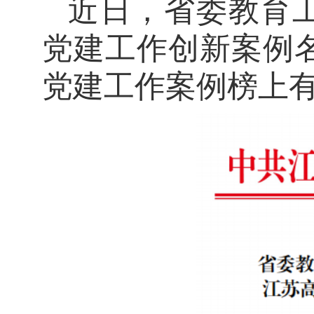
近日，省委教育
党建工作创新案例
党建工作案例榜上