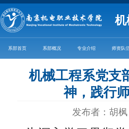
机
系部首页
系部概况
专业介绍
师资队
机械工程系党支部
神，践行师
发布者：胡枫