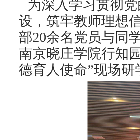
为深入学习贯
彻党
设，筑牢教师理想信
部20余名党员与同
南京晓庄学院行知园
德育人使命”现场研