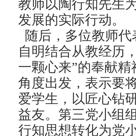
教师以陶行知先生
发展的实际行动。
随后，多位教师代
自明结合从教经历，
一颗心来”的奉献精
角度出发，表示要
爱学生，以匠心钻
益友。第三党小组
行知思想转化为党