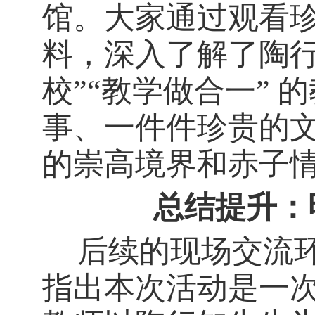
馆。大家通过观看
料，深入了解了陶行
校”“教学做合一”
事、一件件珍贵的
的崇高境界和赤子
总结提升：
后续的现场交流环
指出本次活动是一