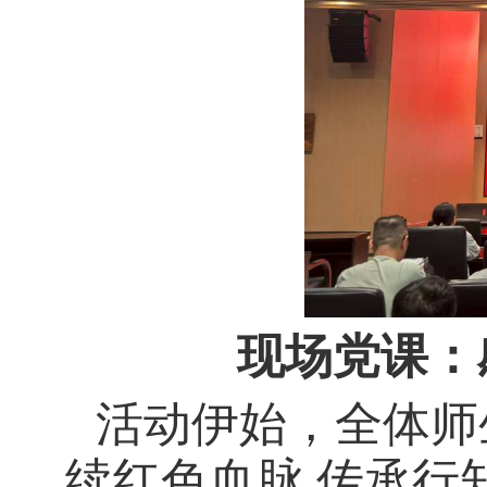
现场党课：
活动伊始，全体师
续红色血脉 传承行