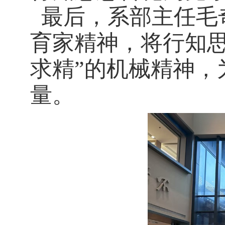
最后，系部主任毛
育家精神，将行知思
求精”的机械精神，
量。