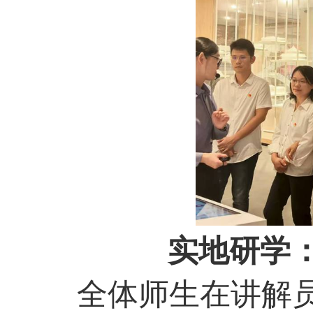
实地研学
全体师生在讲解员