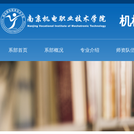
机
系部首页
系部概况
专业介绍
师资队