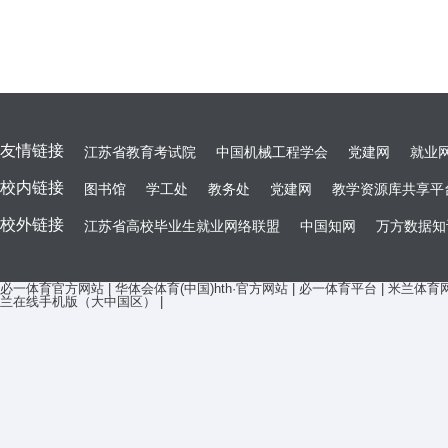
友情链接
江苏省教育考试院
中国机械工程学会
党建网
就业
校内链接
图书馆
学工处
教务处
党建网
教学资源库共享平
校外链接
江苏省高校毕业生就业网络联盟
中国知网
万方数据知
必一体育官方网站
|
华体会体育(中国)hth·官方网站
|
必一体育平台
|
米兰体育
兰在线手机版（大中国区）
|