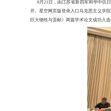
8
月
21
日，由江苏省新四军和华中抗日
开。星空网页版登录入口
马克思主义学院
巨大牺牲与贡献》
两篇学术论文
成功入选