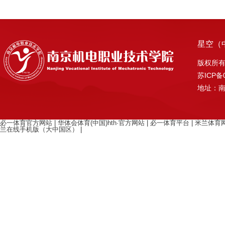
星空（
版权所有
苏ICP备
地址：南
必一体育官方网站
|
华体会体育(中国)hth·官方网站
|
必一体育平台
|
米兰体育
兰在线手机版（大中国区）
|