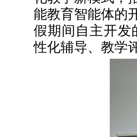
能教育智能体的
假期间自主开发
性化辅导、教学