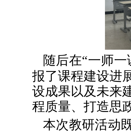
随后
在
“
一师一
报了课程建设进
设成果以及未来
程质量、打造思
本次教研活动