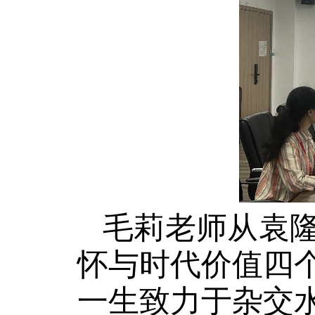
毛莉老师从袁
怀与时代价值四
一生致力于杂交