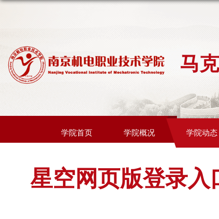
马克
学院首页
学院概况
学院动态
星空网页版登录入