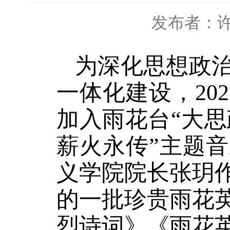
发布者：
为深化思想政
一体化建设，20
加入雨花台“大思
薪火永传”主题
义学院院长
张玥
的一批珍贵雨花
烈诗词》《雨花