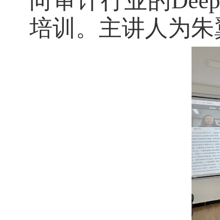
向审计行业的
De
培训
。
主讲人为朱