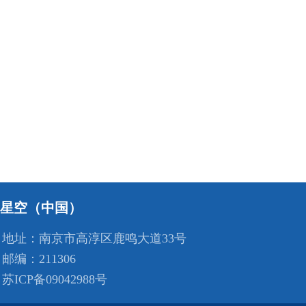
星空（中国）
地址：南京市高淳区鹿鸣大道33号
邮编：211306
苏ICP备09042988号