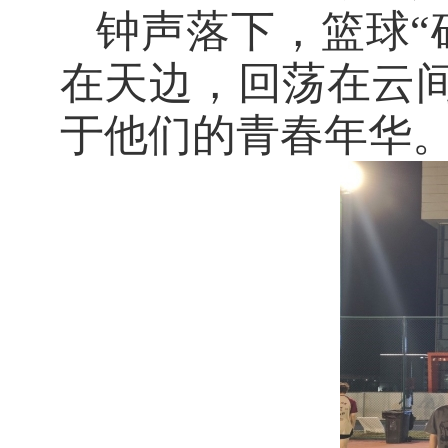
钟声落下，篮球“
在天边，回荡在云
于他们的青春年华