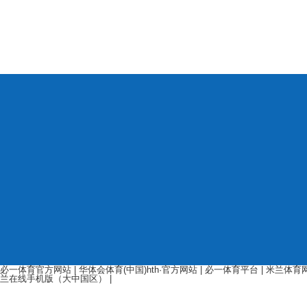
必一体育官方网站
|
华体会体育(中国)hth·官方网站
|
必一体育平台
|
米兰体育
兰在线手机版（大中国区）
|