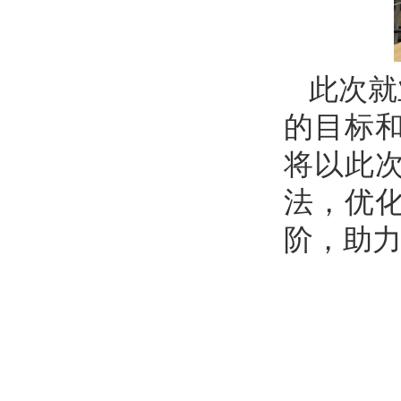
此次就
的目标
将以此
法，优
阶，助