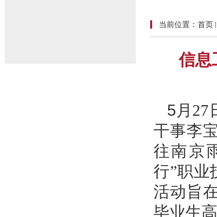
当前位置：
首页
信息
5
月
27
干事李
往南京
行”职
活动旨
毕业生