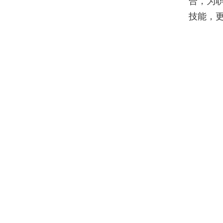
合，为
技能，