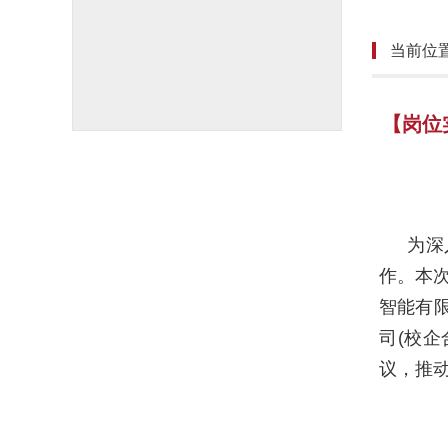
当前位
【岗位
为深
作。本
智能有
司
(
校企
议，推