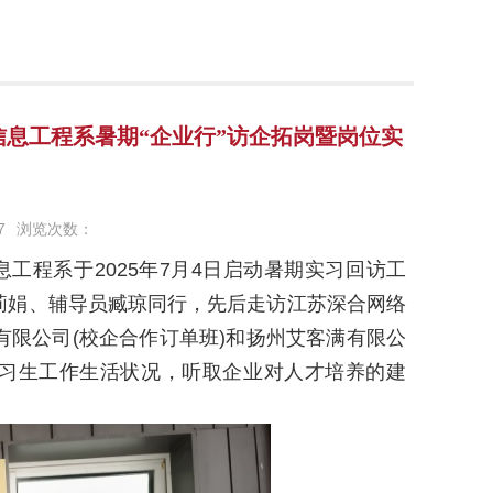
息工程系暑期“企业行”访企拓岗暨岗位实
7
浏览次数：
息工程系于
2025
年
7
月
4
日启动暑期实习回访工
莉娟、辅导员臧琼同行，先后走访江苏深合网络
有限公司
(
校企合作订单班
)
和扬州艾客满有限公
习生工作生活状况，听取企业对人才培养的建