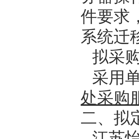
件要求
系统迁
拟采
采用
处采购
二、拟
江苏