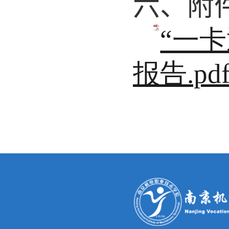
六、附
“一
报告.pd