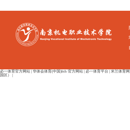
必一体育官方网站
|
华体会体育(中国)hth·官方网站
|
必一体育平台
|
米兰体育网
国区）
|