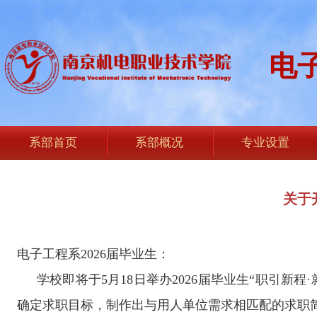
电
系部首页
系部概况
专业设置
关于
电子工程系
2026届毕业生：
学校即将于
5
月
18
日举办
20
26
届毕业生
“职引新程
确定求职目标，制作出与用人单位需求相匹配的求职