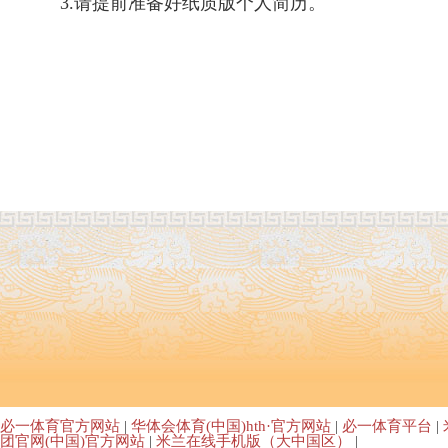
3.请提前准备好纸质版个人简历。
必一体育官方网站
华体会体育(中国)hth·官方网站
必一体育平台
|
|
|
团官网(中国)官方网站
米兰在线手机版（大中国区）
|
|