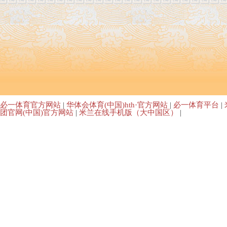
必一体育官方网站
华体会体育(中国)hth·官方网站
必一体育平台
|
|
|
团官网(中国)官方网站
米兰在线手机版（大中国区）
|
|