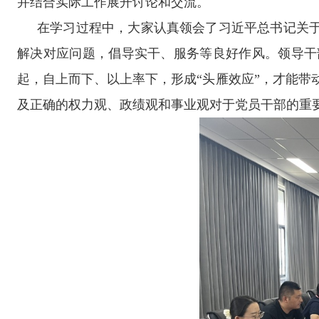
并结合实际工作展开讨论和交流。
在学习过程中，大家认真领会了习近平总书记关于
解决对应问题，倡导实干、服务等良好作风。领导干
起，自上而下、以上率下，形成“头雁效应”，才能
及正确的权力观、政绩观和事业观对于党员干部的重