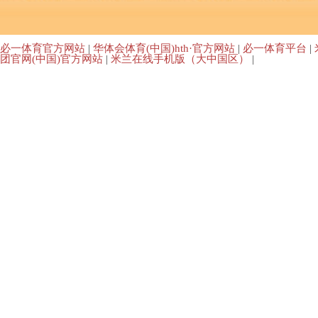
必一体育官方网站
华体会体育(中国)hth·官方网站
必一体育平台
|
|
|
团官网(中国)官方网站
米兰在线手机版（大中国区）
|
|