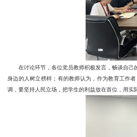
在讨论环节，各位党员教师积极发言，畅谈自己
身边的人树立榜样；有的教师认为，作为教育工作者
调，要坚持人民立场，把学生的利益放在首位，用实