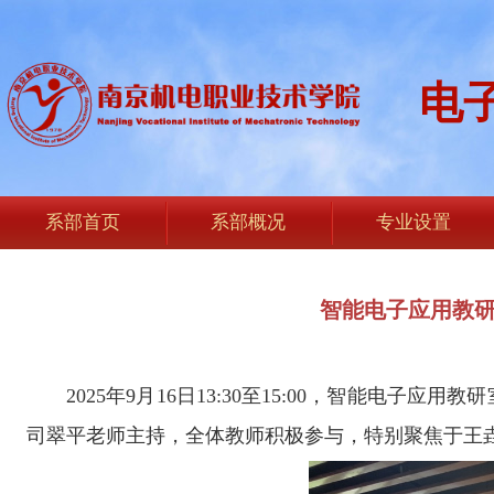
电
系部首页
系部概况
专业设置
智能电子应用教
2025年9月16日13:30至15:00，智能电
司翠平老师主持，全体教师积极参与，特别聚焦于王