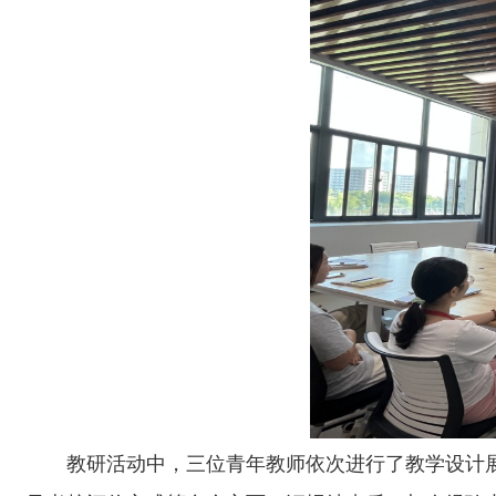
教研活动中，三位青年教师依次进行了教学设计