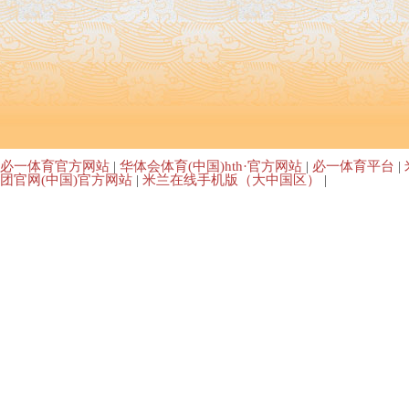
必一体育官方网站
华体会体育(中国)hth·官方网站
必一体育平台
|
|
|
团官网(中国)官方网站
米兰在线手机版（大中国区）
|
|