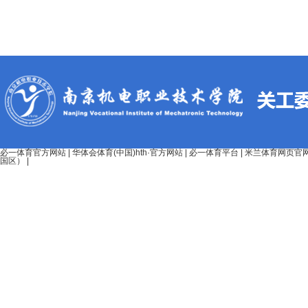
必一体育官方网站
|
华体会体育(中国)hth·官方网站
|
必一体育平台
|
米兰体育网页官
国区）
|