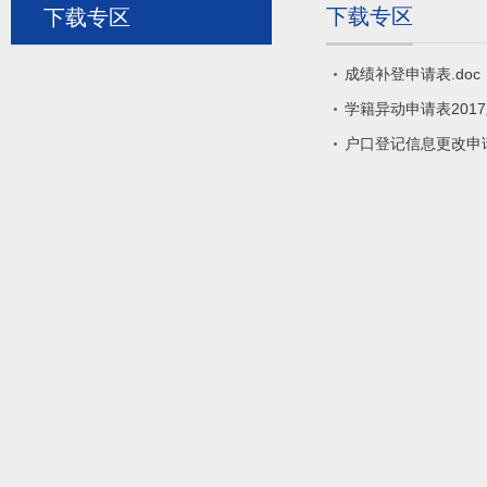
下载专区
下载专区
成绩补登申请表.doc
学籍异动申请表2017版
户口登记信息更改申请表