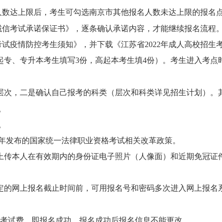
人数达上限后，考生可勾选南京市其他报名人数未达上限的报名
诚信考试承诺保证书》，逐条确认承诺内容，才能继续报名流程
考试疫情防控考生须知》，并下载《江苏省
2022
年成人高校招生
起专、专升本考生填写
3
份，高起本考生填
4
份）。考生进入考点
层次，二是确认自己报考的科类（层次和科类详见招生计划）。
。
。
年发布的国家统一法律职业资格考试相关改革政策。
上传本人在有效期内的身份证电子照片（人像面）和近期免冠证
定的网上报名截止时间前，可用报名号和密码多次进入网上报名
名考试费，即报名成功。报名成功后
报名信息不能更改。