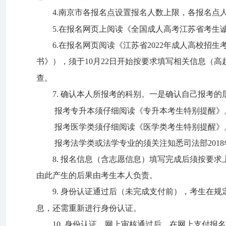
4.
南京市各报名点设置报名人数上限，各报名点
5.
在报名网页上阅读《全国成人高考江苏省考生
6.
在报名网页阅读《江苏省
2022
年成人高校招生
书》），须于
1
0
月
22
日开始按要求填写相关信息（高
查。
7
.
确认本人所报考的科别。一是确认自己报考的
报考专升本须仔细阅读
《专升本考生特别提醒》
报考医学类须仔细阅读《
医学类考生特别提醒》
报考法学类或法学专业的须关注知悉司法部
2018
8.
报名信息（含志愿信息）填写完成后须按要求
由此产生的后果由考生本人负责。
9
.
身份认证通过后（
未完成支付前），考生在规
息，还需重新进行身份认证。
10
.
身份认证、网上审核通过后，在网上支付报