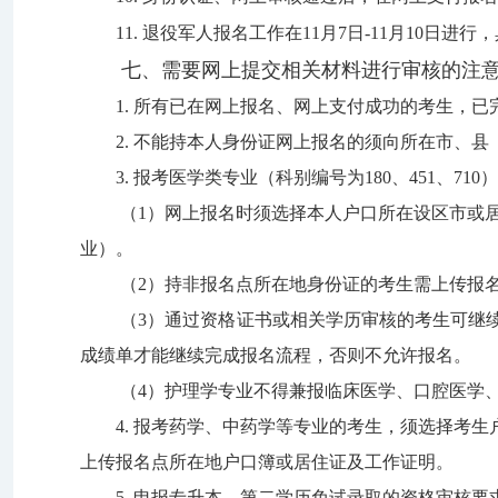
1
1
.
退役军人
报名工作在
11
月
7
日
-11
月
10
日进行，
七、需要网上提交相关材料进行审核的注
1.
所有已在网上报名、网上支付成功的考生，已
2.
不能持本人身份证网上报名的须
向所在市、县
3.
报考医学类专业（科别编号为
180
、
451
、
710
（
1
）网上报名时须选择本人
户口
所在设区市
或
业）。
（
2
）
持非报名点所在地身份证的考生需
上传报
（
3
）通过资格证书或相关学历审核的考生可继
成绩
单
才能继续完成报名流程
，否则不允许报名。
（
4
）护理学专业不得兼报临床医学、口腔医学
4.
报
考
药
学、中药学
等专
业的
考
生
，须选择考生
上传报名点所在
地户口簿
或居住证
及工作证明
。
5.
申报专升本、第二学历免试录取的资格审核要