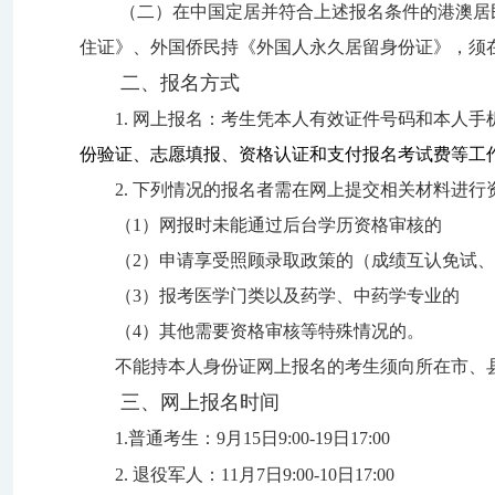
（二）在中国定居并符合上述报名条件的港澳居
住证》、外国侨民持《外国人永久居留身份证》，
须
二、
报名方式
1.
网上报名：
考
生凭本人有效证件号码和本人手
份验证、
志愿填报
、
资格认证
和支付
报
名考试费
等工
2.
下列情况的报名者需在网上提交相关材料进行
（
1
）网报时未能通过后台学历资格审核的
（
2
）申请享受照顾录取政策的（成绩互认免试
（
3
）报考医学门类
以及药学、中药学专业
的
（
4
）其他需要资格审核等特殊情况的。
不能持本人身份证网上报名的
考生
须
向所在市、
三、网上报名时间
1.
普通考生：
9
月
15
日
9:00-
1
9
日
17:00
2.
退役军人：
11
月
7
日
9:00
-
10
日
17:00