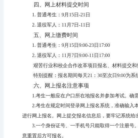
四、网上材料提交时间
1
.
普通考生：
9
月
15
日
-
21
日
2
.
退役军人：
11
月
7
日
-11
日
五、网上缴费时间
1
.
普通考生：
9
月
15
日
9:00-23
日
17:00
2
.
退役军人：
11
月
7
日
9:00-11
日
17:00
艰苦行业和校企合作改革项目报名、材料提交和
特别提醒：报
名期间
每
天
21
：
30
至次日
9
:00
为系
六、网上报名注意事项
1.
考生一般应在户口所在地报名并参加考试。确
2.
考生在规定时间登录网上报名系统，准确输入
进行网上报名。网上提交报名信息后，要牢记系统给
3.
一个身份证号、一手机号只能取得一个注册号。
意重置后方可报名。