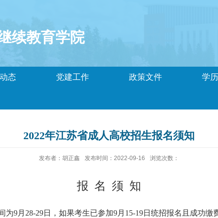
继续教育学院
动态
党建工作
政策文件
学
2022年江苏省成人高校招生报名须知
发布者：胡正鑫
发布时间：2022-09-16
浏览次数：
报 名 须 知
间为
9
月
28-29
日，如果考生已参加
9
月
15-19
日统招报名且成功缴