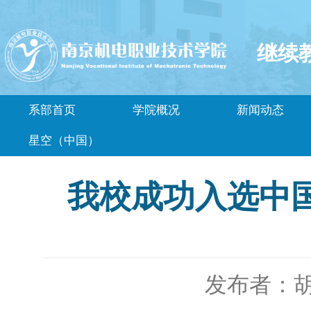
继续
系部首页
学院概况
新闻动态
星空（中国）
我校成功入选中
发布者：