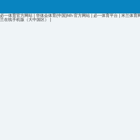
必一体育官方网站
|
华体会体育(中国)hth·官方网站
|
必一体育平台
|
米兰体育
兰在线手机版（大中国区）
|