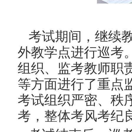
考试期间，继续
外教学点进行巡考
组织、监考教师职
等方面进行了重点
考试组织严密、秩
考，整体考风考纪