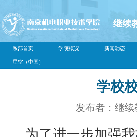
继续
系部首页
学院概况
新闻动态
星空（中国）
学校
发布者：继续
为了进一步加强
我