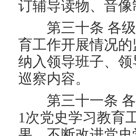
订辅导读物、音像
第三十条 各级
育工作开展情况的
纳入领导班子、领
巡察内容。
第三十一条 各级
1次党史学习教育
果，不断改进党史