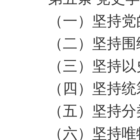
（一）坚持党的
（二）坚持围绕
（三）坚持以史
（四）坚持统筹
（五）坚持分类
（六）坚持唯物