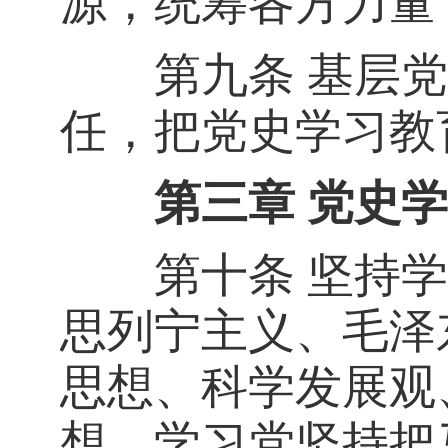
源，统筹各方力量
第九条 基层党
任，把党史学习教
第三章 党史学
第十条 坚持学
思列宁主义、毛泽
思想、科学发展观
想，学习党坚持把