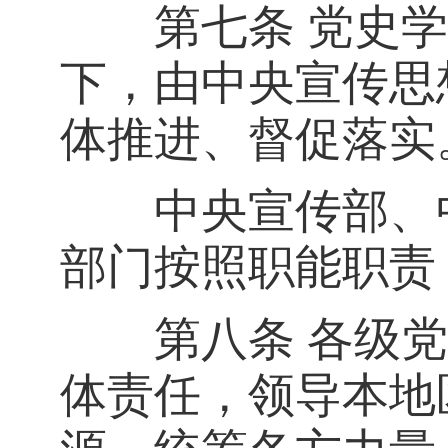
第七条 党史学
下，由中央宣传思
体推进、督促落实
中央宣传部、中
部门按照职能职责
第八条 各级党
体责任，领导本地