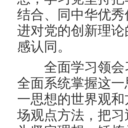
结合、同中华优秀
进对党的创新理论
感认同。
全面学习领会习
全面系统掌握这一
一思想的世界观和
场观点方法，把习