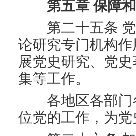
第五章 保障和
第二十五条 党
论研究专门机构作
展党史研究、党史
集等工作。
各地区各部门各
位党的工作，为党