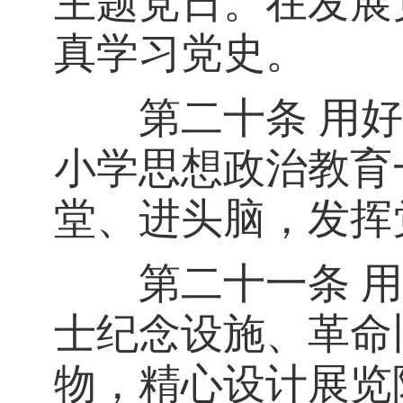
主题党日。在发展
真学习党史。
第二十条 用好
小学思想政治教育
堂、进头脑，发挥
第二十一条 用
士纪念设施、革命
物，精心设计展览