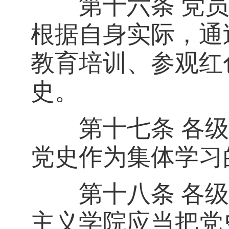
第十六条 党员
根据自身实际，通
教育培训、参观红
史。
第十七条 各级
党史作为集体学习
第十八条 各级
主义学院应当把党