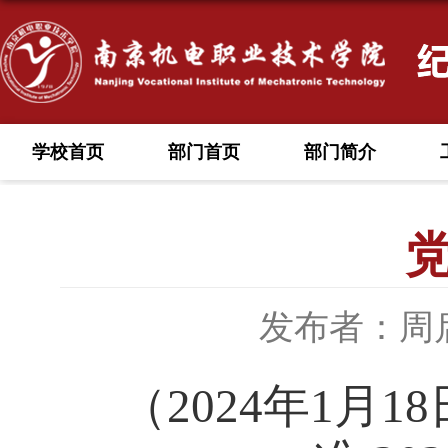
学校首页
部门首页
部门简介
发布者：周
（2024年1月