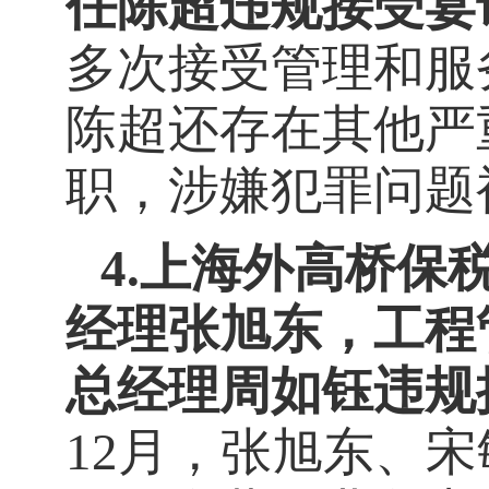
任陈超违规接受宴
多次接受管理和服
陈超还存在其他严
职，涉嫌犯罪问题
4.上海外高桥
经理张旭东，工程
总经理周如钰违规
12月，张旭东、