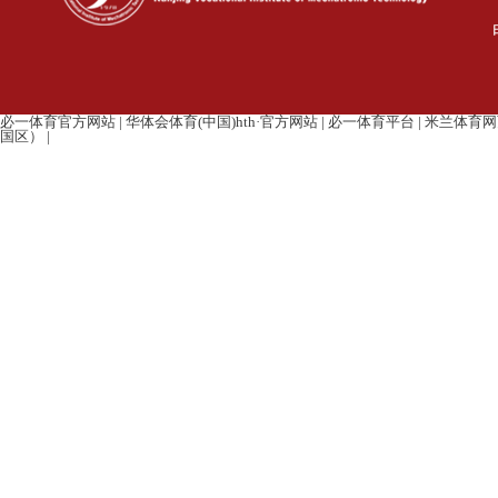
必一体育官方网站
|
华体会体育(中国)hth·官方网站
|
必一体育平台
|
米兰体育网
国区）
|