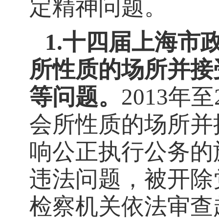
定精神问题。
1.十四届上海市
所性质的场所并接
等问题。
2013年至
会所性质的场所并
响公正执行公务的
违法问题，被开除
检察机关依法审查