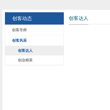
创客达人
创客动态
创客导师
创客风采
创客达人
创业精英