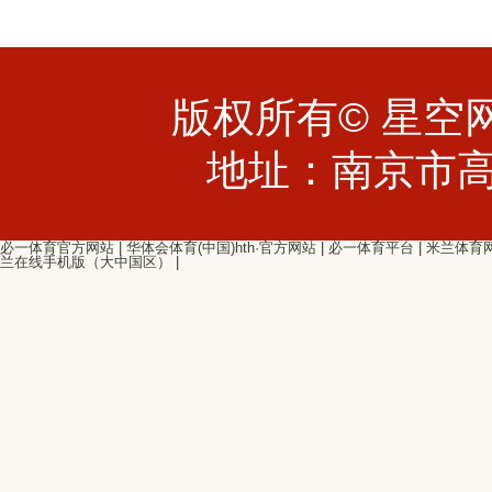
版权所有© 星空网
地址：南京市高淳
必一体育官方网站
|
华体会体育(中国)hth·官方网站
|
必一体育平台
|
米兰体育
兰在线手机版（大中国区）
|