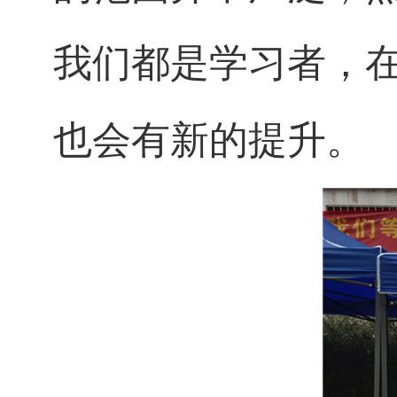
我们都是学习者，
也会有新的提升。