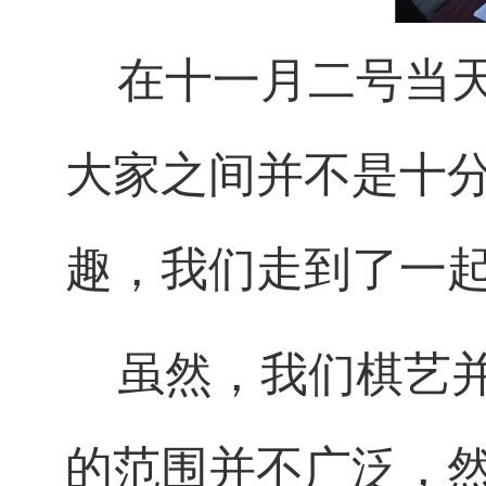
在十一月二号当
大家之间并不是十
趣，我们走到了一
虽然，我们棋艺
的范围并不广泛，