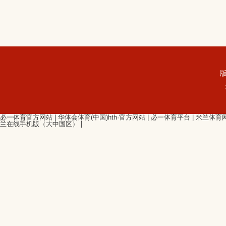
版
必一体育官方网站
|
华体会体育(中国)hth·官方网站
|
必一体育平台
|
米兰体育
兰在线手机版（大中国区）
|