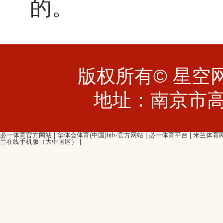
的。
版权所有© 星空网
地址：南京市高淳
必一体育官方网站
|
华体会体育(中国)hth·官方网站
|
必一体育平台
|
米兰体育
兰在线手机版（大中国区）
|