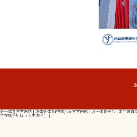
版
必一体育官方网站
|
华体会体育(中国)hth·官方网站
|
必一体育平台
|
米兰体育
兰在线手机版（大中国区）
|