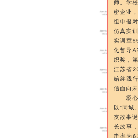
师。学校
密企业
组申报对
仿真实训
实训室6
化督导
织奖，第
江苏省2
始终践行
信面向未
凝心聚
以“同城
友故事
长故事，
击率为6