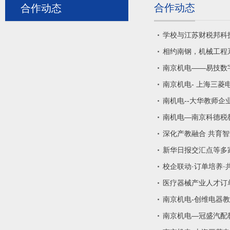
合作动态
合作动态
学校与江苏财税邦科技
相约南钢，机械工程系
南京机电——易技数字
南京机电- 上海三菱电
南机电--大华教师企
南机电—南京科德税教
深化产教融合 共育智
新华日报交汇点等多家
校企联动·订单培养·
医疗器械产业人才订
南京机电-创维电器教
南京机电—冠盛汽配教