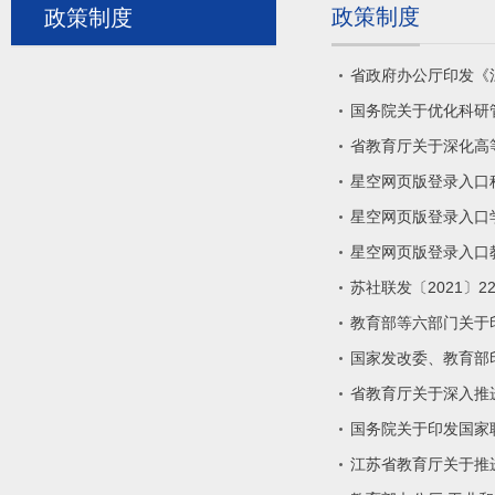
政策制度
政策制度
省政府办公厅印发《江
国务院关于优化科研
省教育厅关于深化高
星空网页版登录入口科
星空网页版登录入口学
星空网页版登录入口教
苏社联发〔2021〕2
教育部等六部门关于
国家发改委、教育部
省教育厅关于深入推
国务院关于印发国家
江苏省教育厅关于推