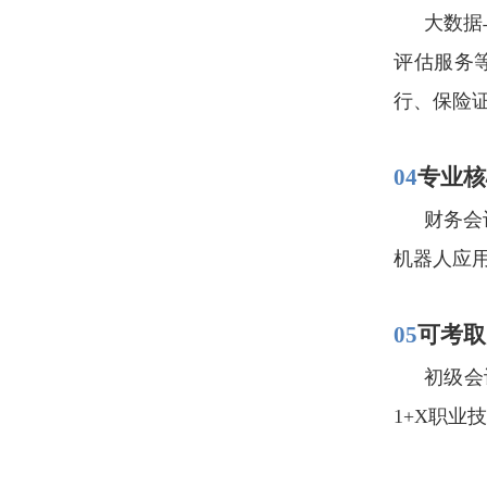
大数据
评估服务
行、保险
04
专业核
财务会
机器人应
05
可考取
初级会
1+X
职业技