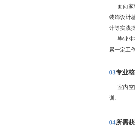
面向家
装饰设计
计等
实践
毕业生
累一定工
03
专业核
室内空
训。
04
所需获