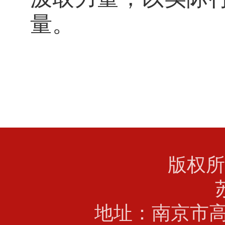
量。
版权所
地址：南京市高淳