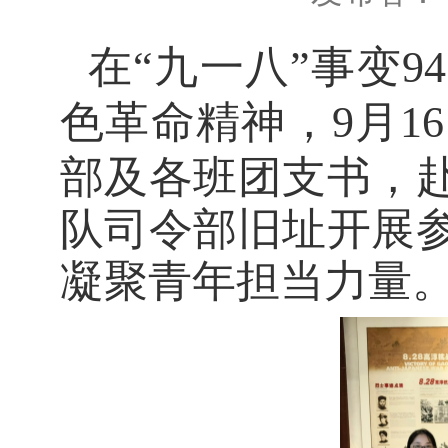
在
“九一八”事变
94
色革命精神，
9
月
16
部
及各班团支书，
队司令部旧址开展
凝聚青年担当力量