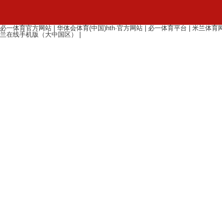
必一体育官方网站
|
华体会体育(中国)hth·官方网站
|
必一体育平台
|
米兰体育
兰在线手机版（大中国区）
|