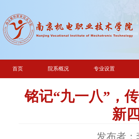
首页
院系概况
专业设置
铭记“九一八”，
新
发布者：