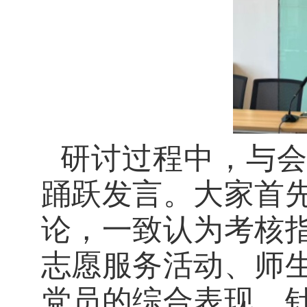
研讨过程中，与
踊跃发言。大家首
论，一致认为考核
志愿服务活动、师
党员的综合表现。