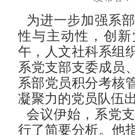
为进一步加强系
性与主动性，创新党
午，人文社科系组
系党支部支委成员
系部党员积分考核
凝聚力的党员队伍
会议伊始，系党
行了简要分析。他