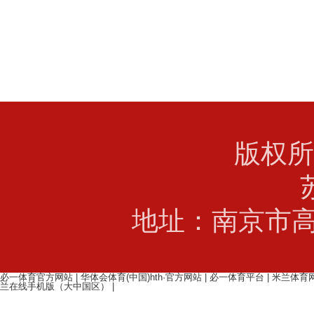
版权所
地址：南京市高淳
必一体育官方网站
|
华体会体育(中国)hth·官方网站
|
必一体育平台
|
米兰体育
兰在线手机版（大中国区）
|