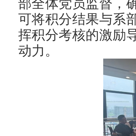
部全体党员监督，
可将积分结果与系
挥积分考核的激励
动力。