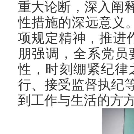
重大论断，深入阐
性措施的深远意义。
项规定精神，推进
朋强调，全
系
党员
性，时刻绷紧纪律
行、接受监督执纪
到工作与生活的方