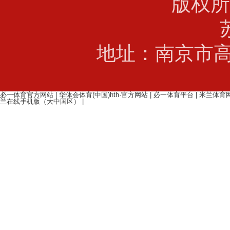
版权所
地址：南京市高淳
必一体育官方网站
|
华体会体育(中国)hth·官方网站
|
必一体育平台
|
米兰体育
兰在线手机版（大中国区）
|