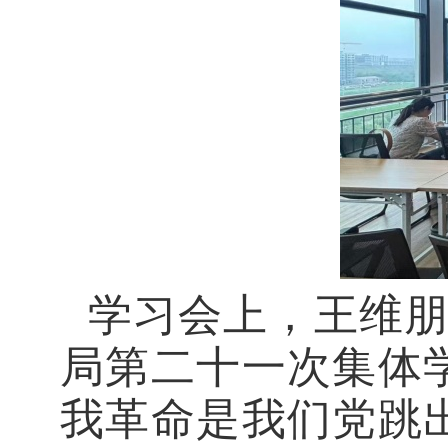
学习会上，王维
局第二十一次集体
我革命是我们党跳