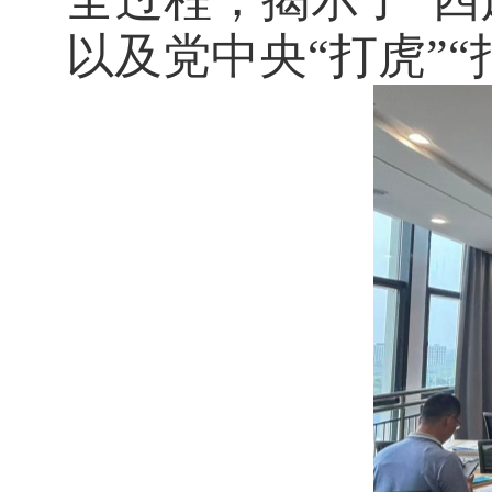
以及党中央“打虎”“