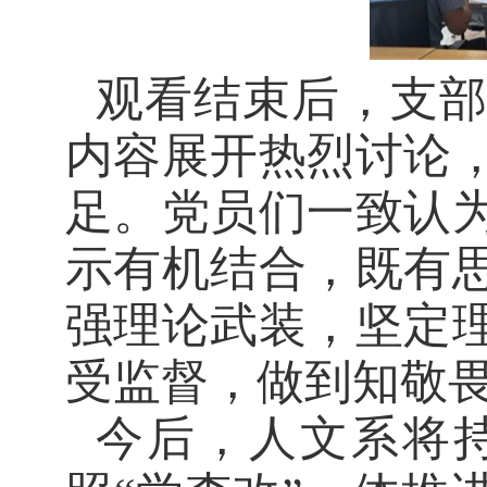
观看结束后，支
内容展开热烈讨论
足。党员
们
一致认
示有机结合，既有
强理论武装，坚定
受监督，做到知敬
今后，人文系
将