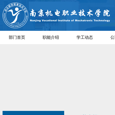
部门首页
职能介绍
学工动态
公