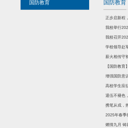
国防教育
国防教育
正步启新程
我校举行20
我校召开20
学校领导赴
薪火相传守
【国防教育
增强国防意
高校学生应征
退伍不褪色
携笔从戎，
2025年春
燃情九月 铸