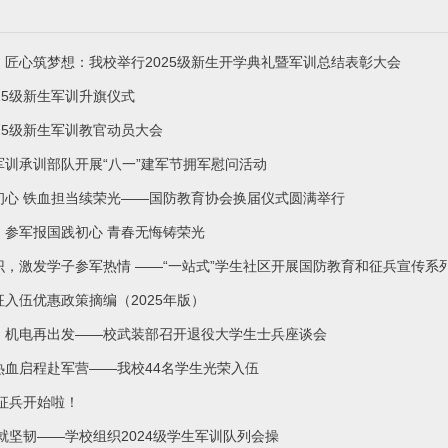
，匠心筑梦想：我校举行2025级新生开学典礼暨军训总结表彰大会
25级新生军训升旗仪式
25级新生军训教官动员大会
军训承训部队开展“八一”建军节拥军慰问活动
初心 铁血担当续荣光——国防教育协会换届仪式圆满举行
】参军报国践初心 青春无悔铸荣光
识，激发学子参军热情 ——“一站式”学生社区开展国防教育和征兵宣传系
入伍优惠政策摘编（2025年版）
，机电再出发——校武装部召开退役大学生士兵座谈会
热血启程赴军营——我校44名学生光荣入伍
季征兵开始啦！
就坚韧——学校组织2024级学生军训队列会操