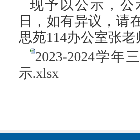
现予以公示，公示时
日，如有异议，请
思苑114办公室张老师
2023-202
示.xlsx
学生
2024