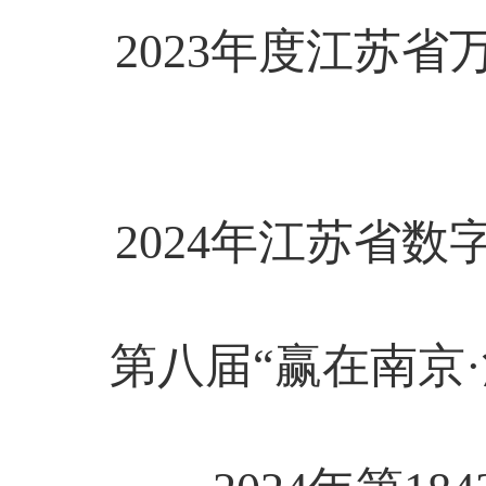
2023年度江苏
2024年江苏省
第八届“赢在南京