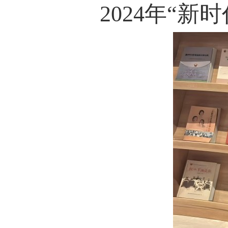
2024年“