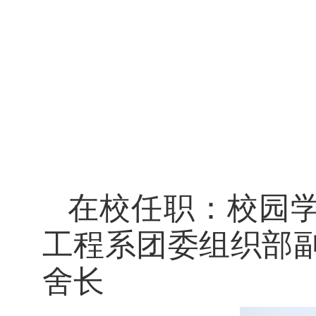
在校任职：校园学
工程系团委组织部副
舍长