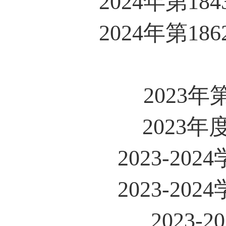
2024年第1
2024年第1
2023
2023
2023-2
2023-2
2023