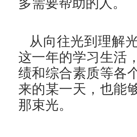
多需要帮助的人。
从向往光到理解
这一年的学习生活
绩和综合素质等各
来的某一天，也能
那束光。