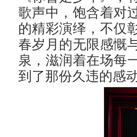
歌声中，饱含着对
的精彩演绎，不仅
春岁月的无限感慨
泉，滋润着在场每
到了那份久违的感