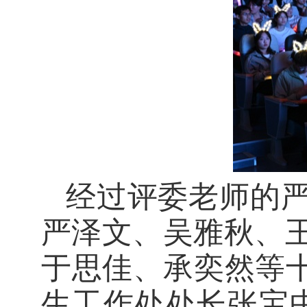
经过评委老师的
严泽文、吴雅秋、
于思佳、承奕然等十
生工作处处长张宝