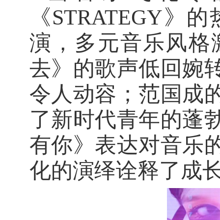
《STRATEGY
演，多元音乐风格
去》的歌声低回婉
令人动容；范国成
了新时代青年的蓬
有你》表达对音乐
化的演绎诠释了成