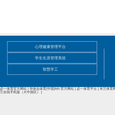
心理健康管理平台
学生生涯管理系统
智慧学工
必一体育官方网站
|
华体会体育(中国)hth·官方网站
|
必一体育平台
|
米兰体育
兰在线手机版（大中国区）
|