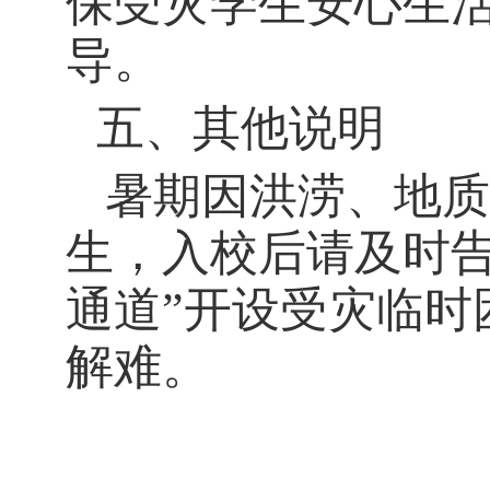
保受灾学生安心生
导。
五、
其他说明
暑期因洪涝、地质
生，入校后请及时告
通道”开设受灾临时
解难。