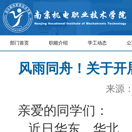
部门首页
职能介绍
学工动态
公
风雨同舟！关于开
来源
亲爱的同学们：
近日华东、华北、