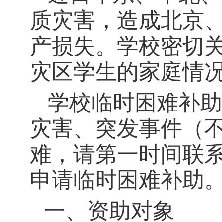
质灾害，造成北京
产损失。学校密切
灾区学生的家庭情
学校临时困难补助
灾害、突发事件（
难，请第一时间联
申请临时困难补助
一、
资助对象