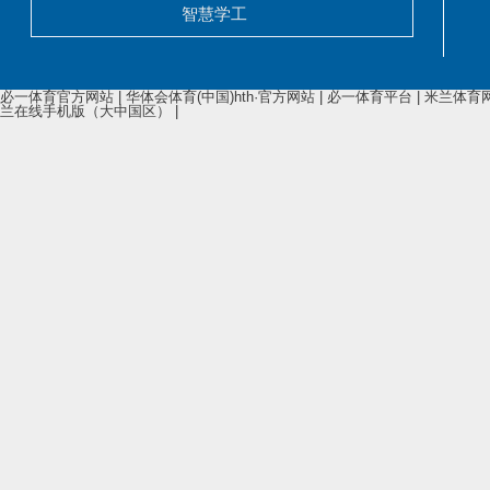
智慧学工
必一体育官方网站
|
华体会体育(中国)hth·官方网站
|
必一体育平台
|
米兰体育
兰在线手机版（大中国区）
|