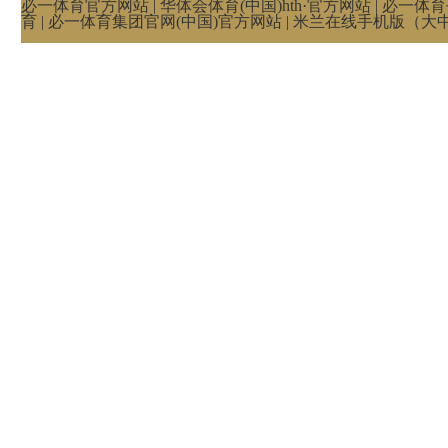
必一体育官方网站
|
华体会体育(中国)hth·官方网站
|
必一体育
育
|
必一体育集团官网(中国)官方网站
|
米兰在线手机版（大