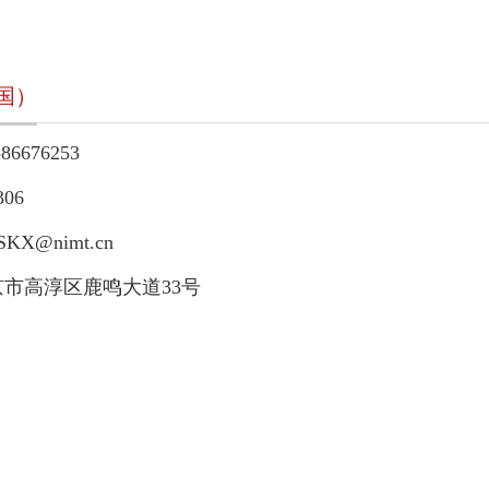
国）
6676253
06
X@nimt.cn
市高淳区鹿鸣大道33号