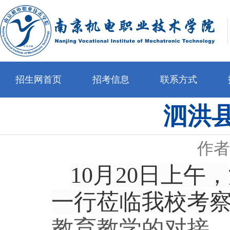
招生网首页
招考信息
联系方式
泗洪
作者
10月20日上午，
一行莅临我校考
教育教学的对接